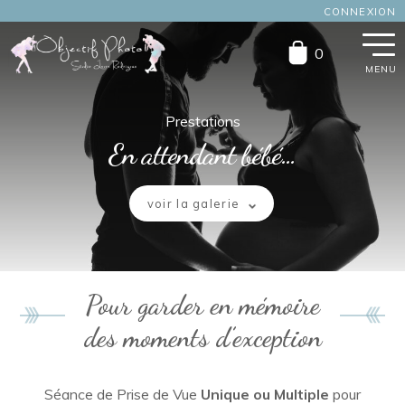
CONNEXION
Aller
Aller
0
à
au
la
contenu
navigation
Prestations
En attendant bébé…
voir la galerie
Pour garder en mémoire
des moments d’exception
Séance de Prise de Vue
Unique ou Multiple
pour