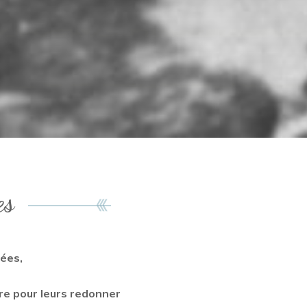
es
rées,
ire pour leurs redonner