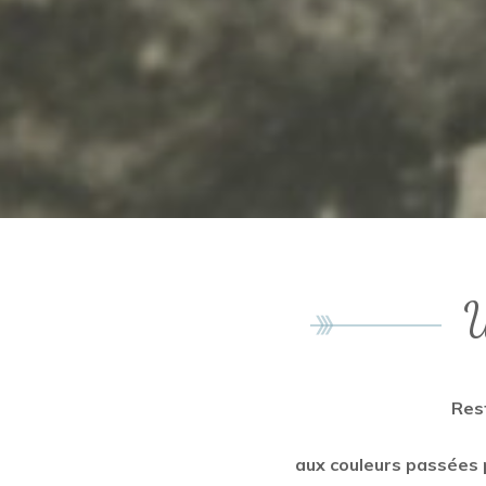
U
Rest
aux couleurs passées p