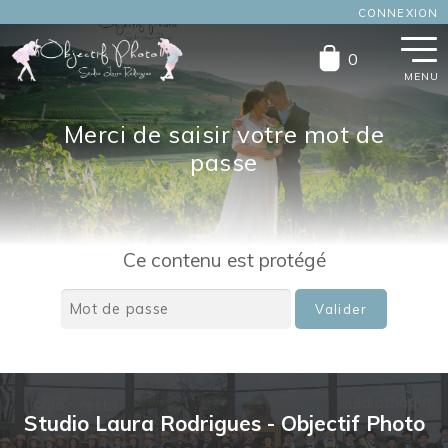
CONNEXION
Aller
Aller
0
à
au
la
contenu
navigation
Merci de saisir votre mot de
passe
Ce contenu est protégé
Studio Laura Rodrigues - Objectif Photo