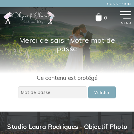
CONNEXION
Aller
Aller
0
à
au
la
contenu
navigation
Merci de saisir votre mot de
passe
Ce contenu est protégé
Studio Laura Rodrigues - Objectif Photo