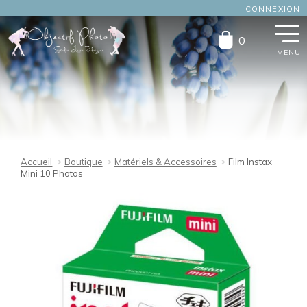
CONNEXION
Aller
Aller
0
à
au
la
contenu
navigation
Accueil
Boutique
Matériels & Accessoires
Film Instax
Mini 10 Photos