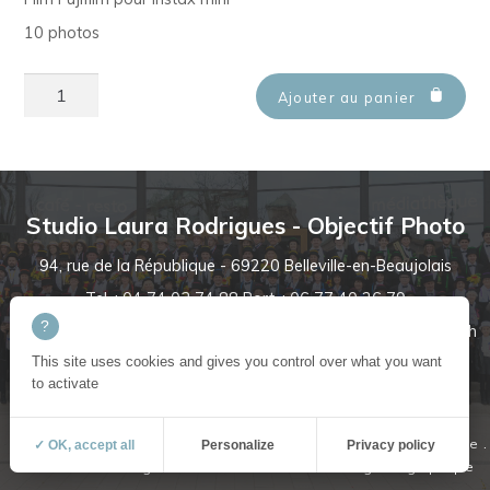
10 photos
quantité
Ajouter au panier
de
Film
Instax
Mini
Studio Laura Rodrigues - Objectif Photo
10
94, rue de la République - 69220 Belleville-en-Beaujolais
Photos
Tel. : 04 74 03 74 88
Port. : 06 77 40 26 79
Horaires d'ouverture : du mardi au samedi 9h-12h / 13h30-19h
contact@laurarodrigues.fr
This site uses cookies and gives you control over what you want
to activate
mentions légales
politique de confidentialité et cookies
plan du site
✓ OK, accept all
Personalize
Privacy policy
Studio Laura Rodrigues
création site internet emergence graphique