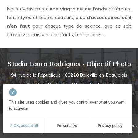
Nous avons plus d’
une vingtaine de fonds
différents,
tous styles et toutes couleurs,
plus d’accessoires qu’il
n’en faut
pour chaque type de séance, que ce soit
grossesse, naissance, enfants, famille, amis …
Studio Laura Rodrigues - Objectif Photo
94, rue de la République - 69220 Belleville-en-Beaujolais
Tel. : 04 74 03 74 88
Port. : 06 77 40 26 79
Horaires d'ouverture : du mardi au samedi 9h-12h / 13h30-19h
contact@laurarodrigues.fr
This site uses cookies and gives you control over what you want
to activate
mentions légales
politique de confidentialité et cookies
plan du site
✓ OK, accept all
Personalize
Privacy policy
Studio Laura Rodrigues
création site internet emergence graphique