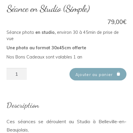
Séance en Studio (Simple)
79,00
€
Séance photo
en
studio,
environ 30 à 45min de prise de
vue
Une photo au format 30x45cm offerte
Nos Bons Cadeaux sont valables 1 an
quantité
Ajouter au panier
de
Séance
en
Description
Studio
(Simple)
Ces séances se déroulent au Studio à Belleville-en-
Beaujolais,